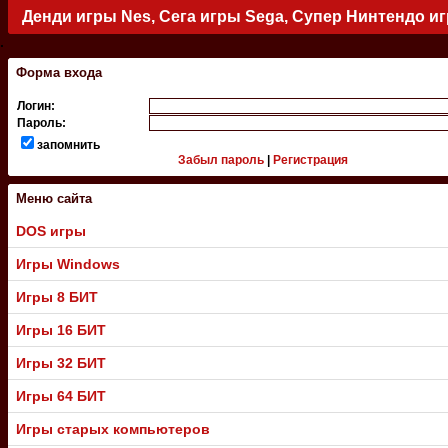
Денди игры Nes, Сега игры Sega, Супер Нинтендо и
.
Форма входа
Логин:
Пароль:
запомнить
Забыл пароль
|
Регистрация
Меню сайта
DOS игры
Игры Windows
Игры 8 БИТ
Игры 16 БИТ
Игры 32 БИТ
Игры 64 БИТ
Игры старых компьютеров