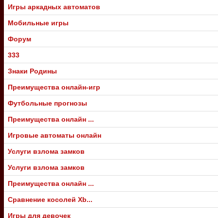
Игры аркадных автоматов
Мобильные игры
Форум
333
Знаки Родины
Преимущества онлайн-игр
Футбольные прогнозы
Преимущества онлайн ...
Игровые автоматы онлайн
Услуги взлома замков
Услуги взлома замков
Преимущества онлайн ...
Сравнение косолей Xb...
Игры для девочек