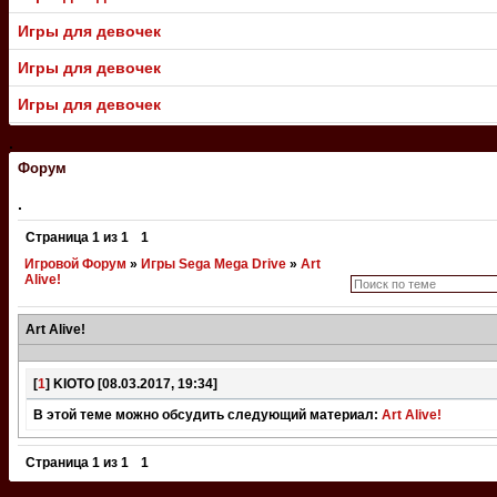
Игры для девочек
Игры для девочек
Игры для девочек
.
Форум
.
Страница
1
из
1
1
Игровой Форум
»
Игры Sega Mega Drive
»
Art
Alive!
Art Alive!
[
1
]
KIOTO
[08.03.2017, 19:34]
В этой теме можно обсудить следующий материал:
Art Alive!
Страница
1
из
1
1