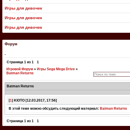
Игры для девочек
Игры для девочек
Игры для девочек
.
Форум
.
Страница
1
из
1
1
Игровой Форум
»
Игры Sega Mega Drive
»
Batman Returns
Batman Returns
[
1
]
KIOTO
[12.03.2017, 17:56]
В этой теме можно обсудить следующий материал:
Batman Returns
Страница
1
из
1
1