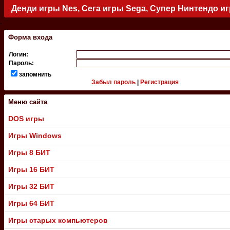
Денди игры Nes, Сега игры Sega, Супер Нинтендо и
.
Форма входа
Логин:
Пароль:
запомнить
Забыл пароль
|
Регистрация
Меню сайта
DOS игры
Игры Windows
Игры 8 БИТ
Игры 16 БИТ
Игры 32 БИТ
Игры 64 БИТ
Игры старых компьютеров