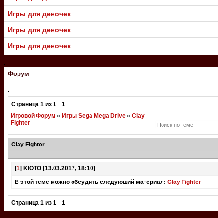
Игры для девочек
Игры для девочек
Игры для девочек
.
Форум
.
Страница
1
из
1
1
Игровой Форум
»
Игры Sega Mega Drive
»
Clay
Fighter
Clay Fighter
[
1
]
KIOTO
[13.03.2017, 18:10]
В этой теме можно обсудить следующий материал:
Clay Fighter
Страница
1
из
1
1