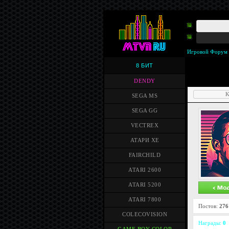
Игровой Форум
8 БИТ
DENDY
K
SEGA MS
SEGA GG
VECTREX
АТАРИ XE
FAIRCHILD
ATARI 2600
ATARI 5200
ATARI 7800
Постов:
276
COLECOVISION
Награды:
0