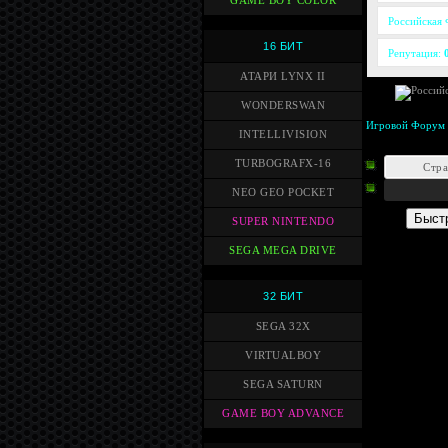
GAME BOY COLOR
Российская
16 БИТ
Репутация:
АТАРИ LYNX II
WONDERSWAN
Игровой Форум
INTELLIVISION
TURBOGRAFX-16
Стр
NEO GEO POCKET
SUPER NINTENDO
SEGA MEGA DRIVE
32 БИТ
SEGA 32X
VIRTUALBOY
SEGA SATURN
GAME BOY ADVANCE