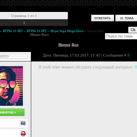
.
Страница
1
из
1
1
»
ИГРЫ 16 BIT
»
ИГРЫ 16 BIT
»
Игры Sega Mega Drive
»
Bimini Run
(Bimini Run)
Bimini Run
Дата: Пятница, 17.03.2017, 11:45 | Сообщение #
1
IOTO
В этой теме можно обсудить следующий материал:
B