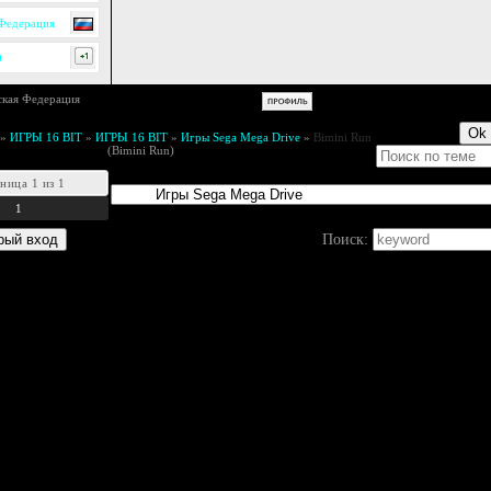
 Федерация
0
»
ИГРЫ 16 BIT
»
ИГРЫ 16 BIT
»
Игры Sega Mega Drive
»
Bimini Run
(Bimini Run)
аница
1
из
1
1
Поиск: