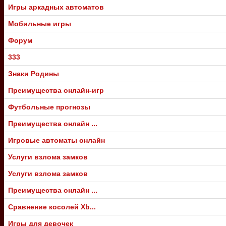
Игры аркадных автоматов
Мобильные игры
Форум
333
Знаки Родины
Преимущества онлайн-игр
Футбольные прогнозы
Преимущества онлайн ...
Игровые автоматы онлайн
Услуги взлома замков
Услуги взлома замков
Преимущества онлайн ...
Сравнение косолей Xb...
Игры для девочек