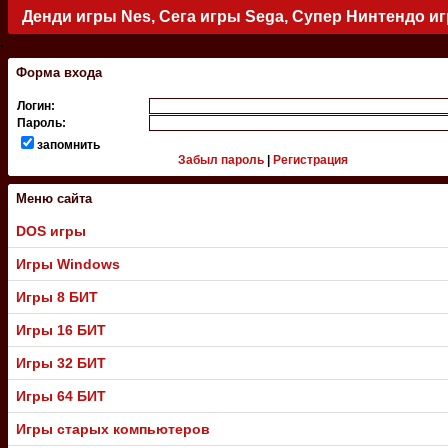
Денди игры Nes, Сега игры Sega, Супер Нинтендо и
.
Форма входа
Логин:
Пароль:
запомнить
Забыл пароль
|
Регистрация
Меню сайта
DOS игры
Игры Windows
Игры 8 БИТ
Игры 16 БИТ
Игры 32 БИТ
Игры 64 БИТ
Игры старых компьютеров