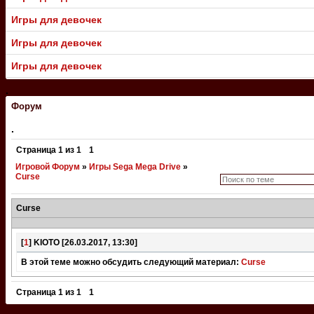
Игры для девочек
Игры для девочек
Игры для девочек
.
Форум
.
Страница
1
из
1
1
Игровой Форум
»
Игры Sega Mega Drive
»
Curse
Curse
[
1
]
KIOTO
[26.03.2017, 13:30]
В этой теме можно обсудить следующий материал:
Curse
Страница
1
из
1
1