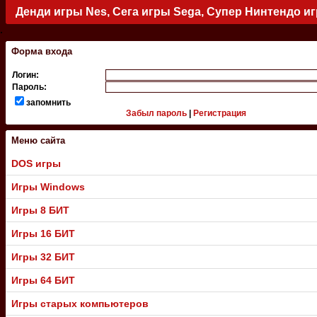
Денди игры Nes, Сега игры Sega, Супер Нинтендо и
.
Форма входа
Логин:
Пароль:
запомнить
Забыл пароль
|
Регистрация
Меню сайта
DOS игры
Игры Windows
Игры 8 БИТ
Игры 16 БИТ
Игры 32 БИТ
Игры 64 БИТ
Игры старых компьютеров