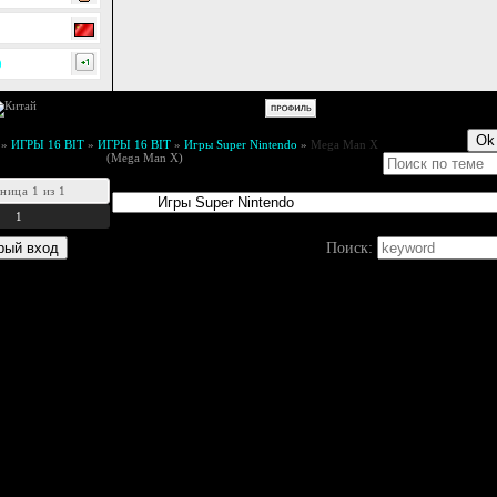
0
»
ИГРЫ 16 BIT
»
ИГРЫ 16 BIT
»
Игры Super Nintendo
»
Mega Man X
(Mega Man X)
аница
1
из
1
1
Поиск: