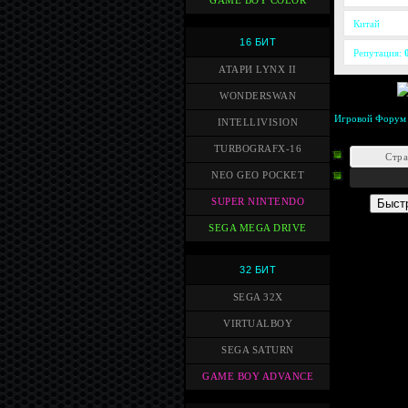
GAME BOY COLOR
Китай
16 БИТ
Репутация:
АТАРИ LYNX II
WONDERSWAN
Игровой Форум
INTELLIVISION
TURBOGRAFX-16
Стр
NEO GEO POCKET
SUPER NINTENDO
SEGA MEGA DRIVE
32 БИТ
SEGA 32X
VIRTUALBOY
SEGA SATURN
GAME BOY ADVANCE