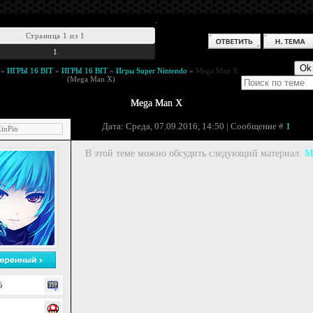
.
Страница
1
из
1
1
»
ИГРЫ 16 BIT
»
ИГРЫ 16 BIT
»
Игры Super Nintendo
»
Mega Man X
(Mega Man X)
Mega Man X
Дата: Среда, 07.09.2016, 14:50 | Сообщение #
1
inPin
В этой теме можно обсудить следующий материал:
M
6