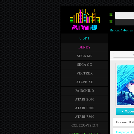
Игровой Форум
8 БИТ
DENDY
Z
SEGA MS
SEGA GG
VECTREX
АТАРИ XE
FAIRCHILD
ATARI 2600
ATARI 5200
ATARI 7800
Постов:
117
COLECOVISION
Награды:
1