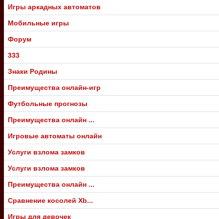
Игры аркадных автоматов
Мобильные игры
Форум
333
Знаки Родины
Преимущества онлайн-игр
Футбольные прогнозы
Преимущества онлайн ...
Игровые автоматы онлайн
Услуги взлома замков
Услуги взлома замков
Преимущества онлайн ...
Сравнение косолей Xb...
Игры для девочек