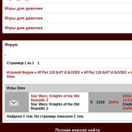
Игры для девочек
Игры для девочек
Игры для девочек
.
Форум
.
Страница
1
из
1
1
Игровой Форум
»
ИГРЫ 128 БИТ И БОЛЕЕ
»
ИГРЫ 128 БИТ И БОЛЕЕ
»
Xbox
Игры Xbox
Star Wars: Knights of the Old
2016-
Republic 2
13:23
0
1319
ZinPin
Star Wars: Knights of the Old
Сооб
Republic 2
ZinPi
Найдено
1
тем. На странице показано
1
тем.
Полная версия сайта