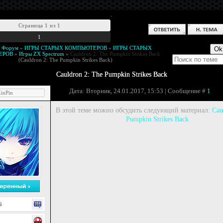
.
Страница
1
из
1
1
й Форум
»
ИГРЫ СТАРЫХ КОМПЬЮТЕРОВ
»
ИГРЫ СТАРЫХ
ЕРОВ
»
Игры ZX Spectrum
»
Cauldron 2: The Pumpkin Strikes Back
(Cauldron 2: The Pumpkin Strikes Back)
Cauldron 2: The Pumpkin Strikes Back
Дата: Вторник, 24.01.2017, 15:53 | Сообщение #
1
inPin
В этой теме можно обсудить следующий материал:
Cau
Pumpkin Strikes Back
6