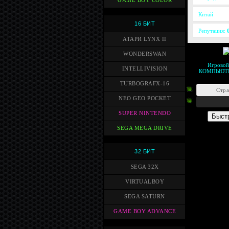
GAME BOY COLOR
Китай
16 БИТ
Репутация:
АТАРИ LYNX II
WONDERSWAN
Игрово
INTELLIVISION
КОМПЬЮТ
TURBOGRAFX-16
Стр
NEO GEO POCKET
SUPER NINTENDO
SEGA MEGA DRIVE
32 БИТ
SEGA 32X
VIRTUALBOY
SEGA SATURN
GAME BOY ADVANCE