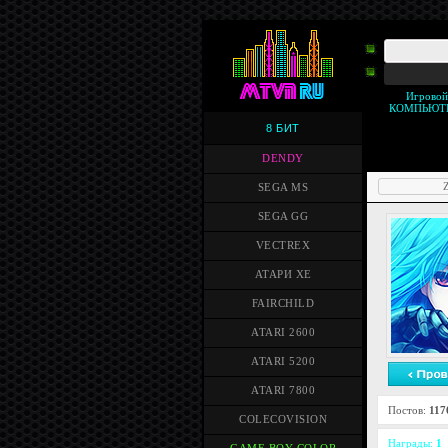
Игрово
КОМПЬЮТ
8 БИТ
DENDY
Z
SEGA MS
SEGA GG
VECTREX
АТАРИ XE
FAIRCHILD
ATARI 2600
ATARI 5200
ATARI 7800
Постов:
117
COLECOVISION
Награды:
1