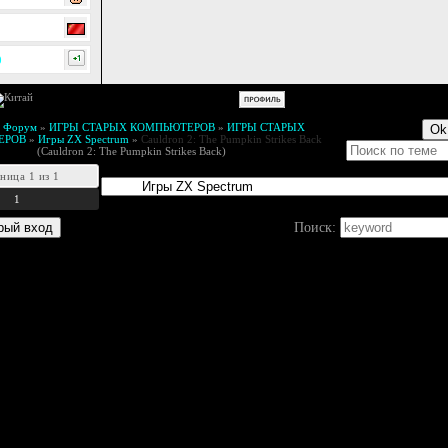
0
й Форум
»
ИГРЫ СТАРЫХ КОМПЬЮТЕРОВ
»
ИГРЫ СТАРЫХ
ЕРОВ
»
Игры ZX Spectrum
»
Cauldron 2: The Pumpkin Strikes Back
(Cauldron 2: The Pumpkin Strikes Back)
аница
1
из
1
1
Поиск: