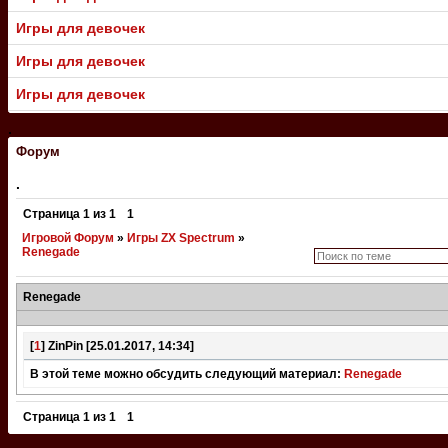
Игры для девочек
Игры для девочек
Игры для девочек
.
Форум
.
Страница
1
из
1
1
Игровой Форум
»
Игры ZX Spectrum
»
Renegade
Renegade
[
1
]
ZinPin
[25.01.2017, 14:34]
В этой теме можно обсудить следующий материал:
Renegade
Страница
1
из
1
1