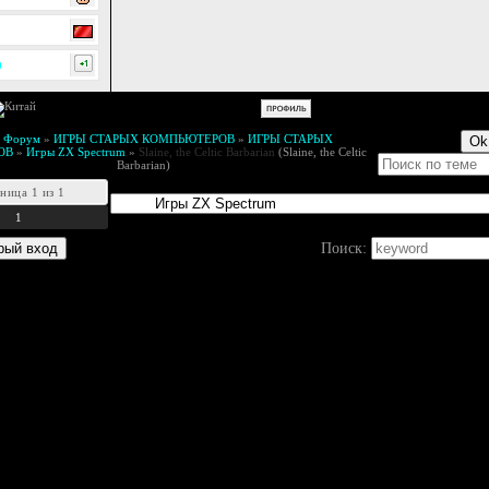
0
й Форум
»
ИГРЫ СТАРЫХ КОМПЬЮТЕРОВ
»
ИГРЫ СТАРЫХ
ОВ
»
Игры ZX Spectrum
»
Slaine, the Celtic Barbarian
(Slaine, the Celtic
Barbarian)
аница
1
из
1
1
Поиск: