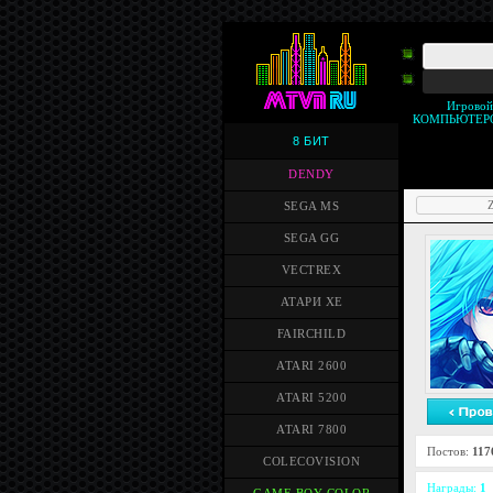
Игрово
КОМПЬЮТЕР
8 БИТ
DENDY
Z
SEGA MS
SEGA GG
VECTREX
АТАРИ XE
FAIRCHILD
ATARI 2600
ATARI 5200
ATARI 7800
Постов:
117
COLECOVISION
Награды:
1