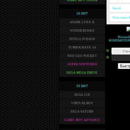
GAME BOY COLOR
Китай
16 БИТ
Репутация:
АТАРИ LYNX II
WONDERSWAN
Игрово
INTELLIVISION
КОМПЬЮТЕР
TURBOGRAFX-16
Стр
NEO GEO POCKET
SUPER NINTENDO
SEGA MEGA DRIVE
32 БИТ
SEGA 32X
VIRTUALBOY
SEGA SATURN
GAME BOY ADVANCE