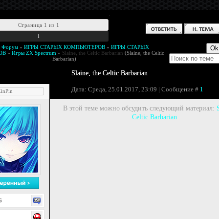
.
Страница
1
из
1
1
й Форум
»
ИГРЫ СТАРЫХ КОМПЬЮТЕРОВ
»
ИГРЫ СТАРЫХ
ОВ
»
Игры ZX Spectrum
»
Slaine, the Celtic Barbarian
(Slaine, the Celtic
Barbarian)
Slaine, the Celtic Barbarian
Дата: Среда, 25.01.2017, 23:09 | Сообщение #
1
inPin
В этой теме можно обсудить следующий материал:
S
Celtic Barbarian
6