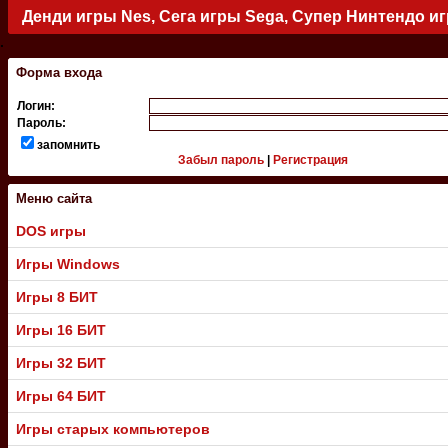
Денди игры Nes, Сега игры Sega, Супер Нинтендо и
.
Форма входа
Логин:
Пароль:
запомнить
Забыл пароль
|
Регистрация
Меню сайта
DOS игры
Игры Windows
Игры 8 БИТ
Игры 16 БИТ
Игры 32 БИТ
Игры 64 БИТ
Игры старых компьютеров