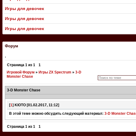
Игры для девочек
Игры для девочек
Игры для девочек
.
Форум
.
Страница
1
из
1
1
Игровой Форум
»
Игры ZX Spectrum
»
3-D
Monster Chase
3-D Monster Chase
[
1
]
KIOTO
[01.02.2017, 11:12]
В этой теме можно обсудить следующий материал:
3-D Monster Chas
Страница
1
из
1
1