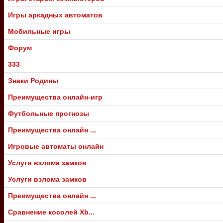
Игры аркадных автоматов
Мобильные игры
Форум
333
Знаки Родины
Преимущества онлайн-игр
Футбольные прогнозы
Преимущества онлайн ...
Игровые автоматы онлайн
Услуги взлома замков
Услуги взлома замков
Преимущества онлайн ...
Сравнение косолей Xb...