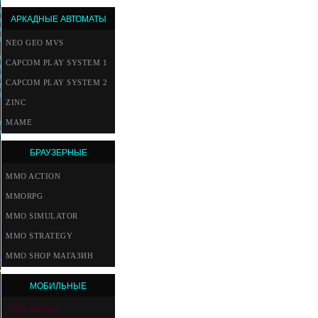
АРКАДНЫЕ АВТОМАТЫ
NEO GEO MVS
CAPCOM PLAY SYSTEM 1
CAPCOM PLAY SYSTEM 2
ZINC
MAME
БРАУЗЕРНЫЕ
MMO ACTION
MMORPG
MMO SIMULATOR
MMO STRATEGY
MMO SHOP МАГАЗИН
МОБИЛЬНЫЕ
JAVA ИГРЫ