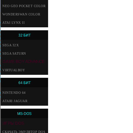
NEO GEO POCKET COLOR
WONDERSWAN COLOR
ATAI LYNX II
32 БИТ
SEGA 32X
SEGA SATURN
GAME BOY ADVANCE
VIRTUALBOY
64 БИТ
NINTENDO 64
ATARI JAGUAR
MS-DOS
ИГРЫ DOS
СКАЧАТЬ ЭМУЛЯТОР DOS