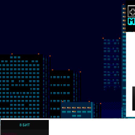
8 БИТ
DENDY