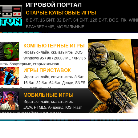
ИГРОВОЙ ПОРТАЛ
СТАРЫЕ КУЛЬТОВЫЕ ИГРЫ
8 БИТ, 16 БИТ, 32 БИТ, 64 БИТ, 128 БИТ, DOS, ПК, 
БРАУЗЕРНЫЕ, МОБИЛЬНЫЕ
КОМПЬЮТЕРНЫЕ ИГРЫ
Играть онлайн, скачать игры DOS
Windows 95 / 98 / 2000 / ME / XP / 3.x
игры браузерные, старых компов
ИГРЫ ПРИСТАВОК
Играть онлайн, скачать игры 8 бит
16 бит, 32 бит, 64 бит, Денди, SNES
Game Boy, Сега, NES, Atari, Vectrex
МОБИЛЬНЫЕ ИГРЫ
Играть онлайн, скачать игры
JAVA, HTML5, Андроид, IOS, Flash
мобильных устройств: iPad, iPhone