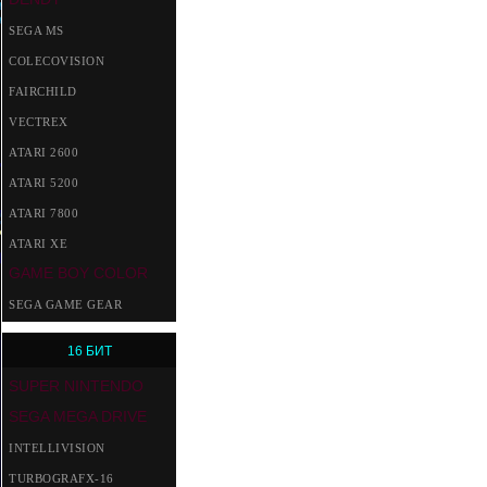
SEGA MS
COLECOVISION
FAIRCHILD
VECTREX
ATARI 2600
ATARI 5200
ATARI 7800
ATARI XE
GAME BOY COLOR
SEGA GAME GEAR
16 БИТ
SUPER NINTENDO
SEGA MEGA DRIVE
INTELLIVISION
TURBOGRAFX-16