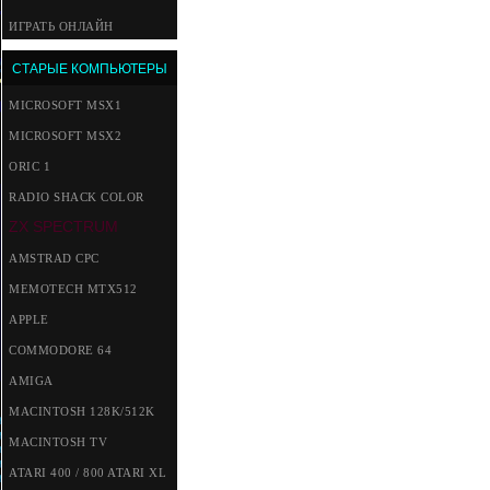
ИГРАТЬ ОНЛАЙН
СТАРЫЕ КОМПЬЮТЕРЫ
MICROSOFT MSX1
MICROSOFT MSX2
ORIC 1
RADIO SHACK COLOR
ZX SPECTRUM
AMSTRAD CPC
MEMOTECH MTX512
APPLE
COMMODORE 64
AMIGA
MACINTOSH 128K/512K
MACINTOSH TV
ATARI 400 / 800 ATARI XL