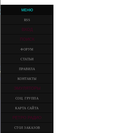
МЕНЮ
RSS
ВХОД
ПОИСК
ФОРУМ
СТАТЬИ
ПРАВИЛА
КОНТАКТЫ
ЭМУЛЯТОРЫ
СОЦ. ГРУППА
КАРТА САЙТА
РЕТРО РАДИО
СТОЛ ЗАКАЗОВ