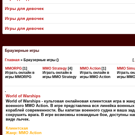
Игры для девочек
Игры для девочек
Игры для девочек
.
.
Браузерные игры
Главная
»
Браузерные игры
(
)
[
MMORPG
[1]
MMO Strategy
[4]
MMO Action
[1]
MMO Simu
Играть онлайн в
Играть онлайн в
Играть онлайн в
Играть он
игры MMORPG
игры MMO Strategy
игры MMO Action
игры MMO 
.
World of Warships
World of Warships - культовая онлайновая клиентская игра в жан
военного MMO Action. В игре представлена вся линейка военных
кораблей современности. Вы капитан военного судна и ваша зад
сокрушить врага. В игре возможны командные бои, доступны на
виде лычек.
Клиентская
Жанр: MMO Action