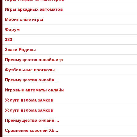
Игры аркадных автоматов
Мобильные игры
Форум
333
Знаки Родины
Преимущества онлайн-игр
Футбольные прогнозы
Преимущества онлайн ...
Игровые автоматы онлайн
Услуги взлома замков
Услуги взлома замков
Преимущества онлайн ...
Сравнение косолей Xb...