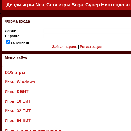
Денди игры Nes, Сега игры Sega, Супер Нинтендо и
.
Форма входа
Логин:
Пароль:
запомнить
Забыл пароль
|
Регистрация
Меню сайта
.
DOS игры
Игры Windows
Игры 8 БИТ
Игры 16 БИТ
Игры 32 БИТ
Игры 64 БИТ
Игры старых компьютеров